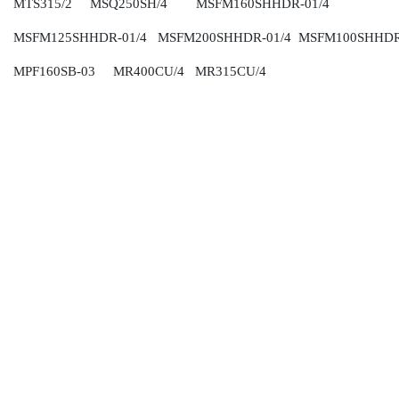
MTS315/2 MSQ250SH/4 MSFM160SHHDR-01/4
MSFM125SHHDR-01/4 MSFM200SHHDR-01/4 MSFM100SHHDR
MPF160SB-03 MR400CU/4 MR315CU/4