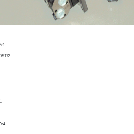
/4
DST/2
L
/4