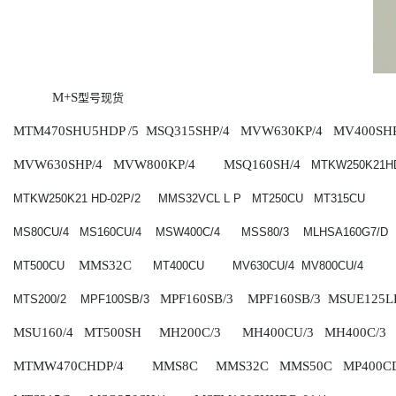
M+S
型号现货
MTM470SHU5HDP /5 MSQ315SHP/4 MVW630KP/4 MV400SHP
MVW630SHP/4 MVW800KP/4 MSQ160SH/4
MTKW250K21H
MTKW250K21 HD-02P/2 MMS32VCL L P MT250CU MT315CU
MS80CU/4 MS160CU/4 MSW400C/4 MSS80/3 MLHSA160G7/D
MMS32C
MT500CU
MT400CU MV630CU/4 MV800CU/4
MPF160SB/3 MPF160SB/3 MSUE125L
MTS200/2 MPF100SB/3
MSU160/4 MT500SH MH200C/3 MH400CU/3 MH400C/3
MTMW470CHDP/4 MMS8C MMS32C MMS50C MP400CD